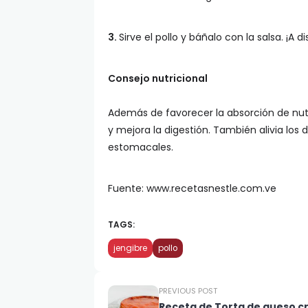
3.
Sirve el pollo y báñalo con la salsa. ¡A di
Consejo nutricional
Además de favorecer la absorción de nutr
y mejora la digestión. También alivia lo
estomacales.
Fuente: www.recetasnestle.com.ve
TAGS:
jengibre
pollo
PREVIOUS POST
Receta de Torta de queso cr