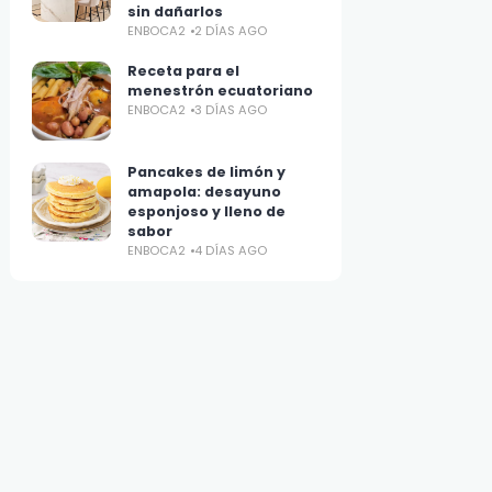
sin dañarlos
ENBOCA2
2 DÍAS AGO
Receta para el
menestrón ecuatoriano
ENBOCA2
3 DÍAS AGO
Pancakes de limón y
amapola: desayuno
esponjoso y lleno de
sabor
ENBOCA2
4 DÍAS AGO