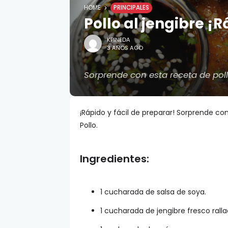
HOME
PRINCIPALES
Pollo al jengibre ¡R
KPINEDA
3 AÑOS AGO
Sorprende con esta receta de poll
¡Rápido y fácil de preparar! Sorprende co
Pollo.
Ingredientes:
1 cucharada de salsa de soya.
1 cucharada de jengibre fresco ralla