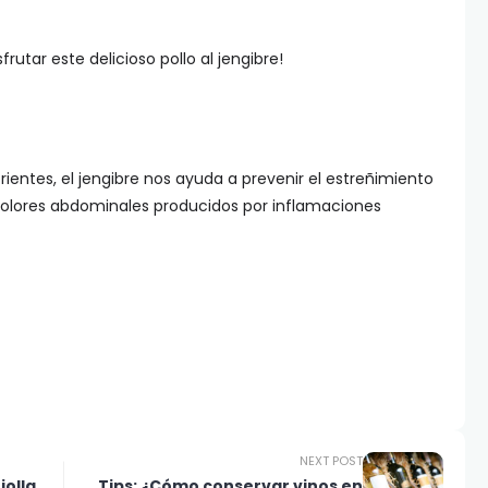
sfrutar este delicioso pollo al jengibre!
ientes, el jengibre nos ayuda a prevenir el estreñimiento
s dolores abdominales producidos por inflamaciones
NEXT POST
iolla
Tips: ¿Cómo conservar vinos en